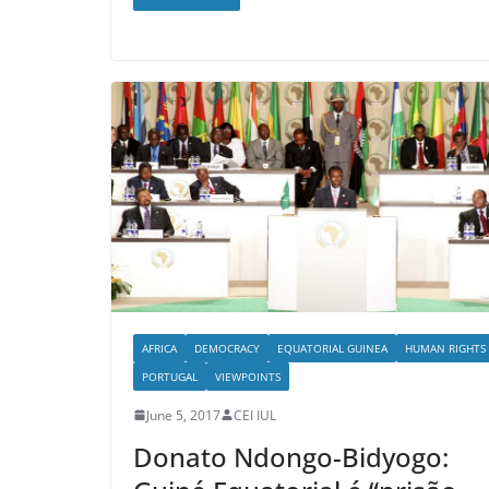
AFRICA
DEMOCRACY
EQUATORIAL GUINEA
HUMAN RIGHTS
PORTUGAL
VIEWPOINTS
June 5, 2017
CEI IUL
Donato Ndongo-Bidyogo: