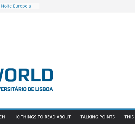
 Noite Europeia
s’22
vestigadora Roxana
Gas as the
n the EU, Russia
OR POSTDOCTORAL
CIATED WITH ERC
‘AFDEVLIVES’
o BITEFIX – against
ts
vestigador
i na SAGE
CH
10 THINGS TO READ ABOUT
TALKING POINTS
THIS