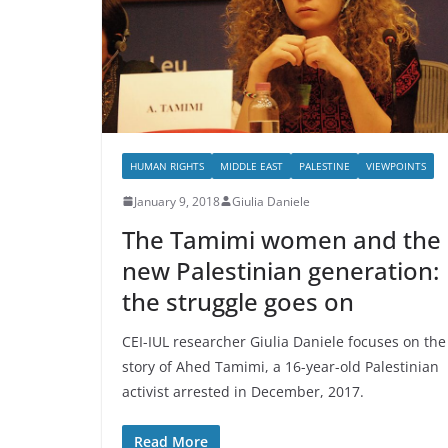
HUMAN RIGHTS
MIDDLE EAST
PALESTINE
VIEWPOINTS
January 9, 2018
Giulia Daniele
The Tamimi women and the
new Palestinian generation:
the struggle goes on
CEI-IUL researcher Giulia Daniele focuses on the
story of Ahed Tamimi, a 16-year-old Palestinian
activist arrested in December, 2017.
Read More