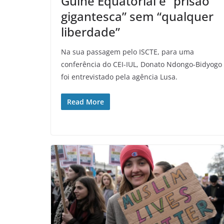
Guiné Equatorial é “prisão
gigantesca” sem “qualquer
liberdade”
Na sua passagem pelo ISCTE, para uma
conferência do CEI-IUL, Donato Ndongo-Bidyogo
foi entrevistado pela agência Lusa.
Read More