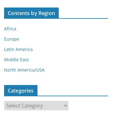
Contents by Region
Africa
Europe
Latin America
Middle East
North America/USA
Categories
C
a
t
e
g