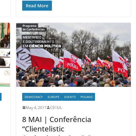
Read More
DEMOCRACY
EUROPE
EVENTS
POLAND
May 4, 2017
CEI IUL
8 MAI | Conferência
“Clientelistic