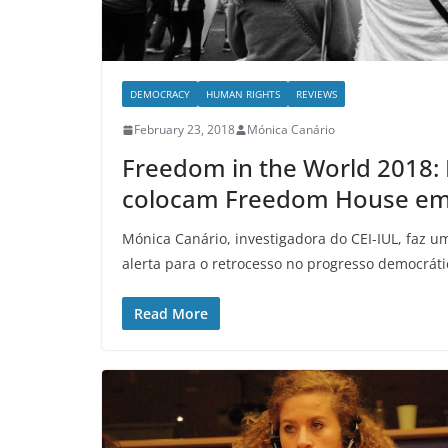
DEMOCRACY
HUMAN RIGHTS
REVIEWS
February 23, 2018
Mónica Canário
Freedom in the World 2018:
colocam Freedom House em 
Mónica Canário, investigadora do CEI-IUL, faz u
alerta para o retrocesso no progresso democráti
Read More