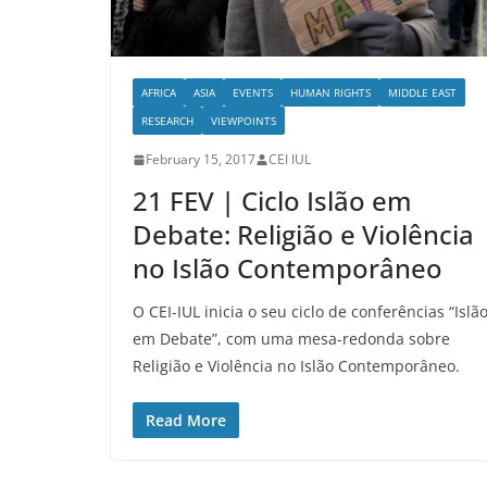
AFRICA
ASIA
EVENTS
HUMAN RIGHTS
MIDDLE EAST
RESEARCH
VIEWPOINTS
February 15, 2017
CEI IUL
21 FEV | Ciclo Islão em
Debate: Religião e Violência
no Islão Contemporâneo
O CEI-IUL inicia o seu ciclo de conferências “Islã
em Debate”, com uma mesa-redonda sobre
Religião e Violência no Islão Contemporâneo.
Read More