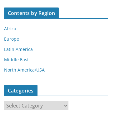
Contents by Region
Africa
Europe
Latin America
Middle East
North America/USA
Categories
C
a
t
e
g