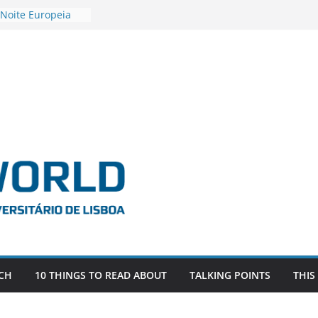
 Noite Europeia
s’22
estigadora Roxana
as as the
 the EU, Russia
OR POSTDOCTORAL
CIATED WITH ERC
‘AFDEVLIVES’
 BITEFIX – against
ts
vestigador
 na SAGE
CH
10 THINGS TO READ ABOUT
TALKING POINTS
THIS