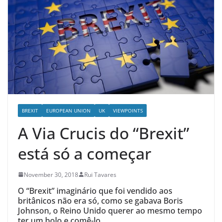
BREXIT
EUROPEAN UNION
UK
VIEWPOINTS
A Via Crucis do “Brexit”
está só a começar
November 30, 2018
Rui Tavares
O “Brexit” imaginário que foi vendido aos
britânicos não era só, como se gabava Boris
Johnson, o Reino Unido querer ao mesmo tempo
ter um bolo e comê-lo.