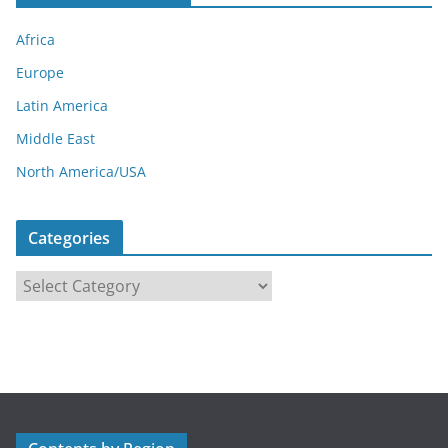
Africa
Europe
Latin America
Middle East
North America/USA
Categories
C
a
t
e
g
o
r