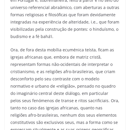
em Portugal é, sobremaneira, feito a partir e no seio do
universo referencial abraâmico, com aberturas a outras
formas religiosas e filosóficas que foram devidamente
integradas na experiência de alteridade, i.e., que foram
visibilizadas pela construção de pontes: o hinduísmo, o
budismo e a fé bahá’i.
Ora, de fora desta mobília ecuménica teísta, ficam as
igrejas africanas que, embora de matriz cristã,
representam formas não-ocidentais de interpretar o
cristianismo, e as religiões afro-brasileiras, que criam
desconforto pelo seu contraste com o modelo
normativo e urbano de «religião», pensado no quadro
do imaginário central deste diálogo, em particular
pelos seus fenómenos de transe e ritos sacrificiais. Ora,
tanto no caso das igrejas africanas, quanto nas
religiões afro-brasileiras, nenhum dos seus elementos
constitutivos são exclusivos seus, mas a forma como se
expressam ritualmente e as suas origens geográficas,