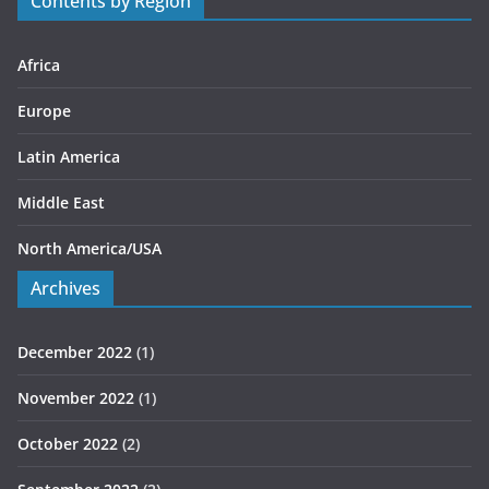
Contents by Region
i
e
s
Africa
Europe
Latin America
Middle East
North America/USA
Archives
December 2022
(1)
November 2022
(1)
October 2022
(2)