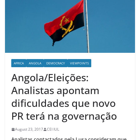
AFRICA
ANGOLA
DEMOCRACY
VIEWPOINTS
Angola/Eleições:
Analistas apontam
dificuldades que novo
PR terá na governação
August 23, 2017
CEI IUL
Analistas contactados pela Lusa consideram que