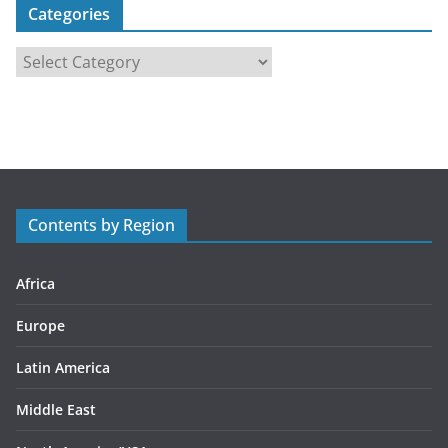
Categories
C
a
t
e
g
o
r
Contents by Region
i
e
s
Africa
Europe
Latin America
Middle East