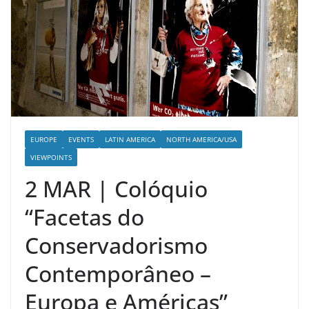
EUROPE
EVENTS
LATIN AMERICA
NORTH AMERICA/USA
VIEWPOINTS
2 MAR | Colóquio
“Facetas do
Conservadorismo
Contemporâneo –
Europa e Américas”