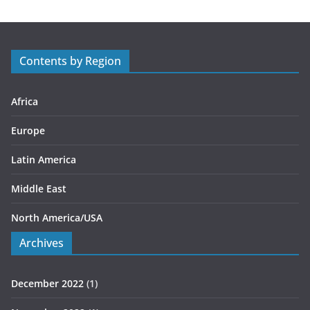
g
o
r
Contents by Region
i
e
s
Africa
Europe
Latin America
Middle East
North America/USA
Archives
December 2022
(1)