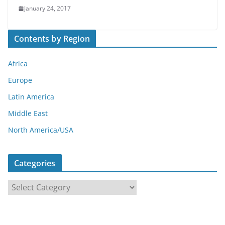
January 24, 2017
Contents by Region
Africa
Europe
Latin America
Middle East
North America/USA
Categories
C
a
t
e