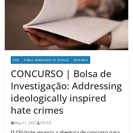
PHD
PUBLIC AWARENESS OF SCIENCE
RESEARCH
CONCURSO | Bolsa de
Investigação: Addressing
ideologically inspired
hate crimes
May 21, 2021
CEI IUL
O CEI-Iscte anuncia a abertura de concurso para