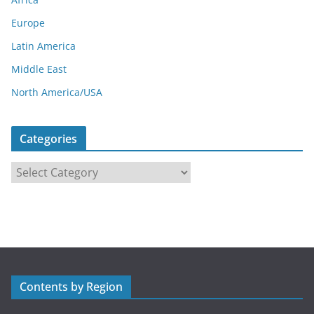
Europe
Latin America
Middle East
North America/USA
Categories
C
a
t
e
g
o
r
Contents by Region
i
e