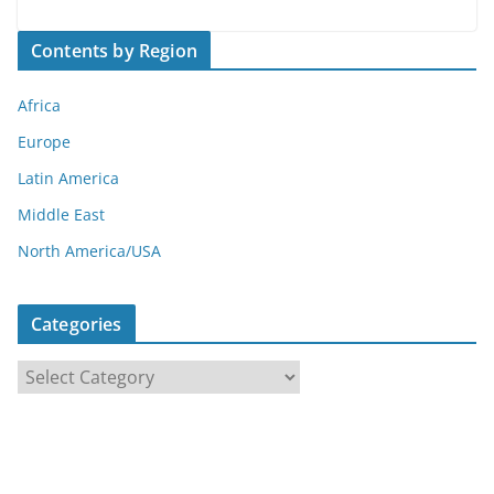
Contents by Region
Africa
Europe
Latin America
Middle East
North America/USA
Categories
C
a
t
e
g