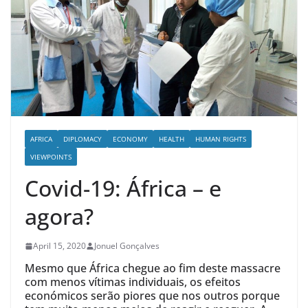
AFRICA
DIPLOMACY
ECONOMY
HEALTH
HUMAN RIGHTS
VIEWPOINTS
Covid-19: África – e
agora?
April 15, 2020
Jonuel Gonçalves
Mesmo que África chegue ao fim deste massacre
com menos vítimas individuais, os efeitos
económicos serão piores que nos outros porque