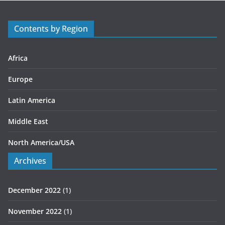
o
r
Contents by Region
i
e
s
Africa
Europe
Latin America
Middle East
North America/USA
Archives
December 2022
(1)
November 2022
(1)