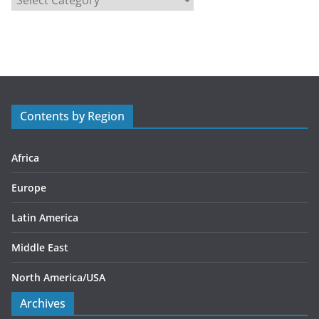
a
t
e
g
o
r
Contents by Region
i
e
s
Africa
Europe
Latin America
Middle East
North America/USA
Archives