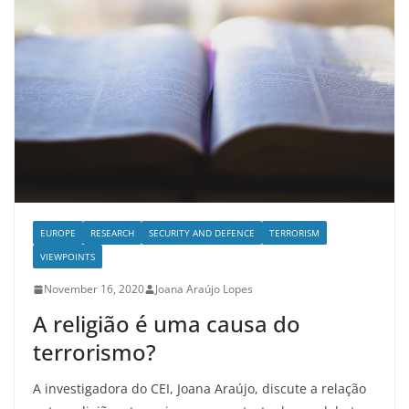
EUROPE
RESEARCH
SECURITY AND DEFENCE
TERRORISM
VIEWPOINTS
November 16, 2020
Joana Araújo Lopes
A religião é uma causa do
terrorismo?
A investigadora do CEI, Joana Araújo, discute a relação