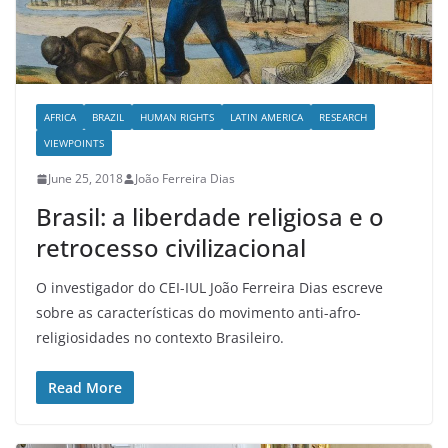
AFRICA
BRAZIL
HUMAN RIGHTS
LATIN AMERICA
RESEARCH
VIEWPOINTS
June 25, 2018
João Ferreira Dias
Brasil: a liberdade religiosa e o
retrocesso civilizacional
O investigador do CEI-IUL João Ferreira Dias escreve
sobre as características do movimento anti-afro-
religiosidades no contexto Brasileiro.
Read More