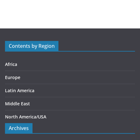
a
t
e
g
o
r
Contents by Region
i
e
s
Africa
Europe
Latin America
Middle East
North America/USA
Archives