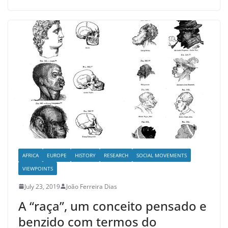
AFRICA
EUROPE
HISTORY
RESEARCH
SOCIAL MOVEMENTS
VIEWPOINTS
July 23, 2019
João Ferreira Dias
A “raça”, um conceito pensado e
benzido com termos do