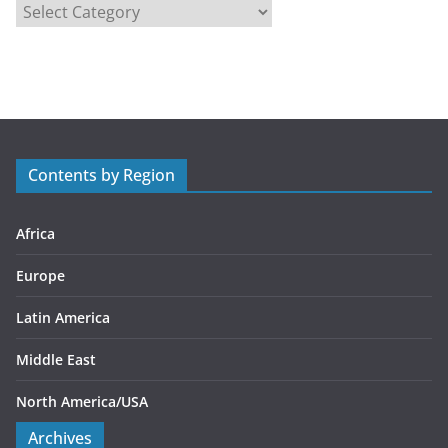
C
a
t
e
g
o
r
Contents by Region
i
e
s
Africa
Europe
Latin America
Middle East
North America/USA
Archives