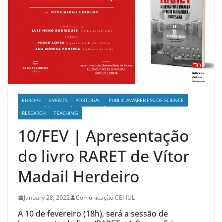
EUROPE
EVENTS
PORTUGAL
PUBLIC AWARENESS OF SCIENCE
RESEARCH
TEACHING
10/FEV | Apresentação
do livro RARET de Vítor
Madail Herdeiro
January 28, 2022
Comunicação CEI-IUL
A 10 de fevereiro (18h), será a sessão de