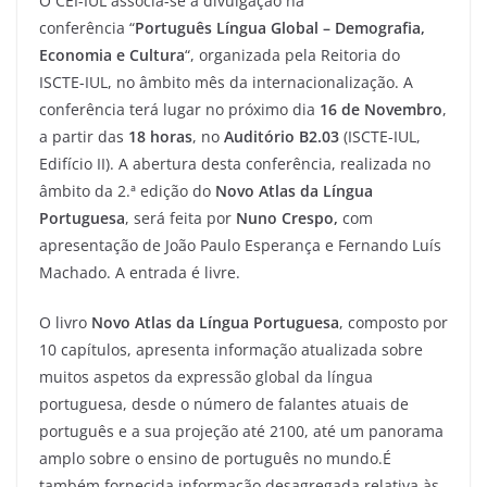
O CEI-IUL associa-se à divulgação na
conferência “
Português Língua Global – Demografia,
Economia e Cultura
“, organizada pela Reitoria do
ISCTE-IUL, no âmbito mês da internacionalização. A
conferência terá lugar no próximo dia
16 de Novembro
,
a partir das
18 horas
, no
Auditório B2.03
(ISCTE-IUL,
Edifício II). A abertura desta conferência, realizada no
âmbito da 2.ª edição do
Novo Atlas da Língua
Portuguesa
, será feita por
Nuno Crespo,
com
apresentação de João Paulo Esperança e Fernando Luís
Machado. A entrada é livre.
O livro
Novo Atlas da Língua Portuguesa
, composto por
10 capítulos, apresenta informação atualizada sobre
muitos aspetos da expressão global da língua
portuguesa, desde o número de falantes atuais de
português e a sua projeção até 2100, até um panorama
amplo sobre o ensino de português no mundo.É
também fornecida informação desagregada relativa às