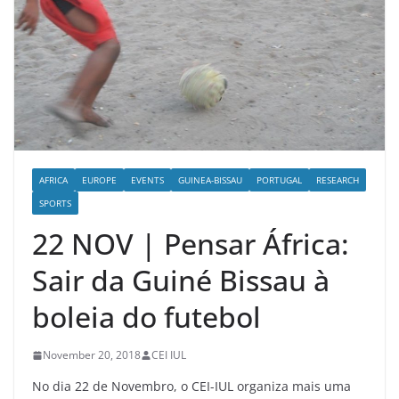
AFRICA
EUROPE
EVENTS
GUINEA-BISSAU
PORTUGAL
RESEARCH
SPORTS
22 NOV | Pensar África:
Sair da Guiné Bissau à
boleia do futebol
November 20, 2018
CEI IUL
No dia 22 de Novembro, o CEI-IUL organiza mais uma