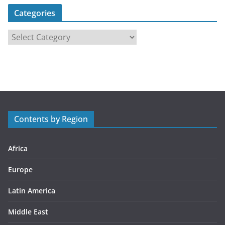
Categories
C
a
t
e
g
o
r
Contents by Region
i
e
s
Africa
Europe
Latin America
Middle East