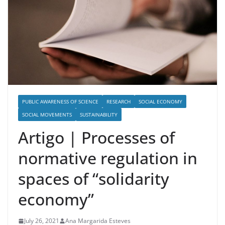
PUBLIC AWARENESS OF SCIENCE
RESEARCH
SOCIAL ECONOMY
SOCIAL MOVEMENTS
SUSTAINABILITY
Artigo | Processes of
normative regulation in
spaces of “solidarity
economy”
July 26, 2021
Ana Margarida Esteves