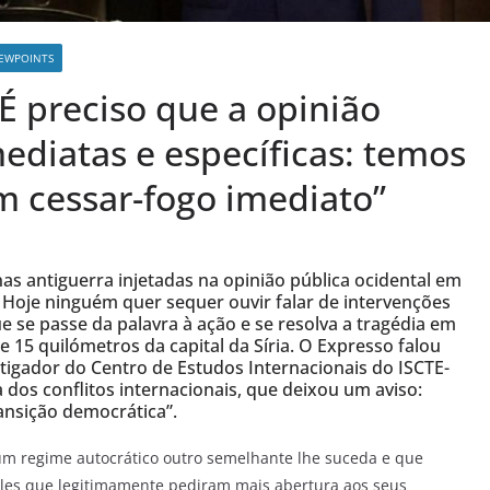
IEWPOINTS
É preciso que a opinião
mediatas e específicas: temos
m cessar-fogo imediato”
as antiguerra injetadas na opinião pública ocidental em
. Hoje ninguém quer sequer ouvir falar de intervenções
ue se passe da palavra à ação e se resolva a tragédia em
 15 quilómetros da capital da Síria. O Expresso falou
tigador do Centro de Estudos Internacionais do ISCTE-
a dos conflitos internacionais, que deixou um aviso:
ansição democrática”.
um regime autocrático outro semelhante lhe suceda e que
eles que legitimamente pediram mais abertura aos seus