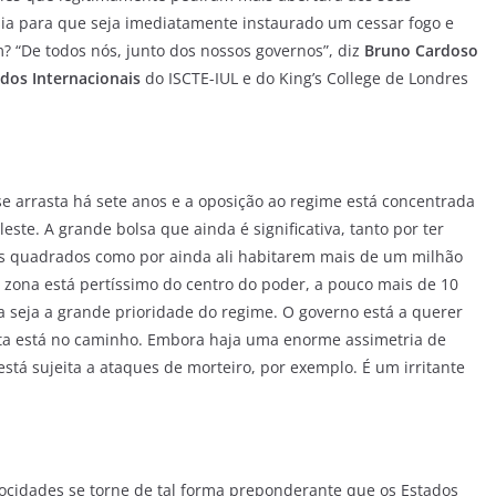
ssia para que seja imediatamente instaurado um cessar fogo e
? “De todos nós, junto dos nossos governos”, diz
Bruno Cardoso
dos Internacionais
do ISCTE-IUL e do King’s College de Londres
á se arrasta há sete anos e a oposição ao regime está concentrada
leste. A grande bolsa que ainda é significativa, tanto por ter
s quadrados como por ainda ali habitarem mais de um milhão
a zona está pertíssimo do centro do poder, a pouco mais de 10
a seja a grande prioridade do regime. O governo está a querer
outa está no caminho. Embora haja uma enorme assimetria de
stá sujeita a ataques de morteiro, por exemplo. É um irritante
ocidades se torne de tal forma preponderante que os Estados