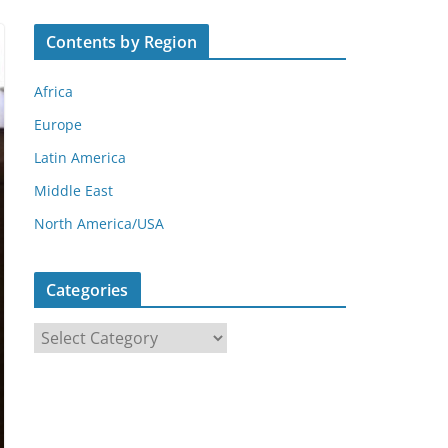
Contents by Region
Africa
Europe
Latin America
Middle East
North America/USA
Categories
C
a
t
e
g