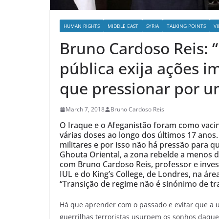
HUMAN RIGHTS
MIDDLE EAST
SYRIA
TALKING POINTS
V
Bruno Cardoso Reis: “
pública exija ações i
que pressionar por u
March 7, 2018
Bruno Cardoso Reis
O Iraque e o Afeganistão foram como vacin
várias doses ao longo dos últimos 17 anos
militares e por isso não há pressão para q
Ghouta Oriental, a zona rebelde a menos de
com Bruno Cardoso Reis, professor e inves
IUL e do King’s College, de Londres, na áre
“Transição de regime não é sinónimo de tr
Há que aprender com o passado e evitar que a 
guerrilhas terroristas usurpem os sonhos daqu