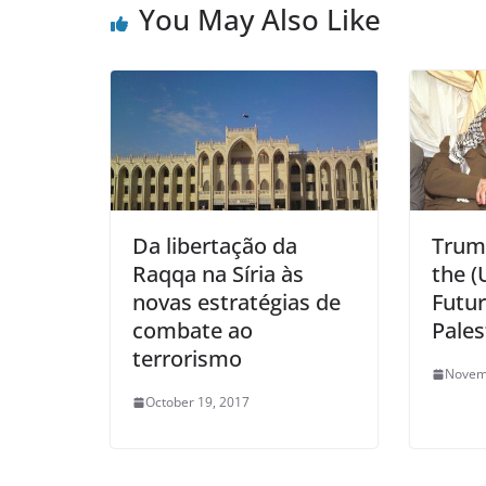
You May Also Like
Da libertação da
Trump
Raqqa na Síria às
the (
novas estratégias de
Futur
combate ao
Pales
terrorismo
Novem
October 19, 2017