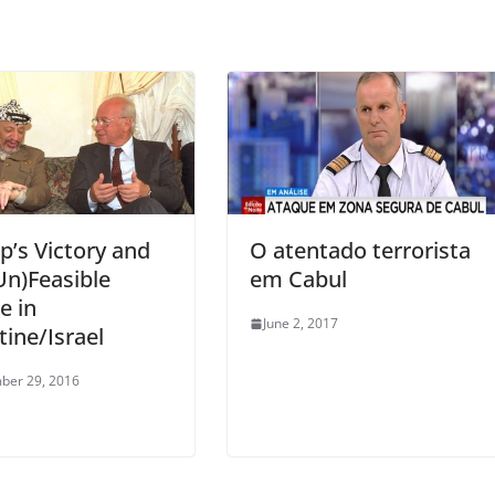
’s Victory and
O atentado terrorista
Un)Feasible
em Cabul
e in
June 2, 2017
tine/Israel
ber 29, 2016