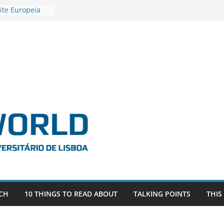
ite Europeia
2
igadora Roxana
as the
e EU, Russia
 POSTDOCTORAL
ATED WITH ERC
DEVLIVES’
ITEFIX – against
tigador
a SAGE
CH
10 THINGS TO READ ABOUT
TALKING POINTS
THIS