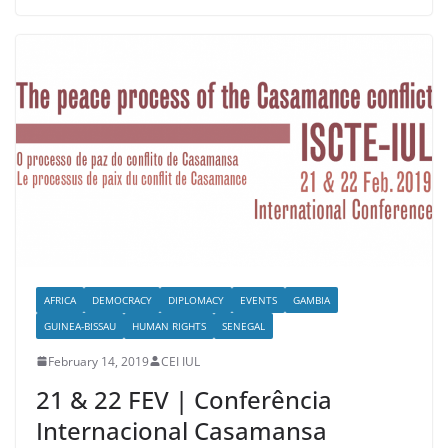
AFRICA
DEMOCRACY
DIPLOMACY
EVENTS
GAMBIA
GUINEA-BISSAU
HUMAN RIGHTS
SENEGAL
February 14, 2019
CEI IUL
21 & 22 FEV | Conferência
Internacional Casamansa