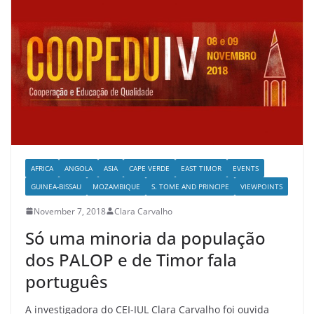
AFRICA
ANGOLA
ASIA
CAPE VERDE
EAST TIMOR
EVENTS
GUINEA-BISSAU
MOZAMBIQUE
S. TOME AND PRINCIPE
VIEWPOINTS
November 7, 2018
Clara Carvalho
Só uma minoria da população
dos PALOP e de Timor fala
português
A investigadora do CEI-IUL Clara Carvalho foi ouvida