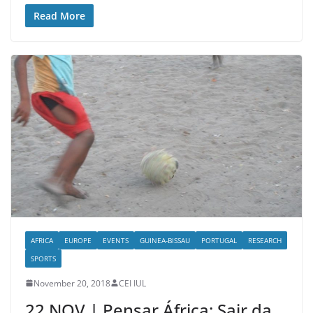
Read More
AFRICA
EUROPE
EVENTS
GUINEA-BISSAU
PORTUGAL
RESEARCH
SPORTS
November 20, 2018
CEI IUL
22 NOV | Pensar África: Sair da