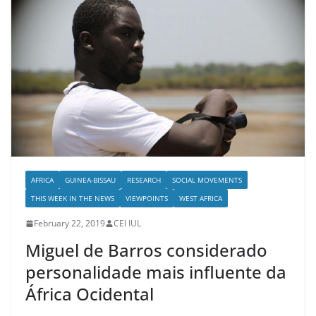
AFRICA
GUINEA-BISSAU
RESEARCH
SOCIAL MOVEMENTS
THIS WEEK IN THE NEWS
VIEWPOINTS
WEST AFRICA
February 22, 2019
CEI IUL
Miguel de Barros considerado
personalidade mais influente da
África Ocidental