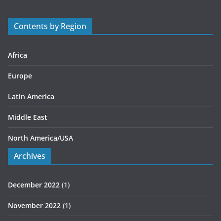
o
r
Contents by Region
i
e
s
Africa
Europe
Latin America
Middle East
North America/USA
Archives
December 2022
(1)
November 2022
(1)