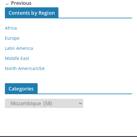
← Previous
Contents by Region
Africa
Europe
Latin America
Middle East
North America/USA
Categories
C
a
t
e
g