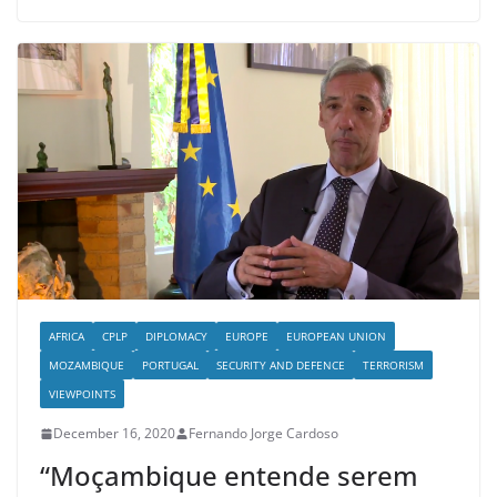
AFRICA
CPLP
DIPLOMACY
EUROPE
EUROPEAN UNION
MOZAMBIQUE
PORTUGAL
SECURITY AND DEFENCE
TERRORISM
VIEWPOINTS
December 16, 2020
Fernando Jorge Cardoso
“Moçambique entende serem