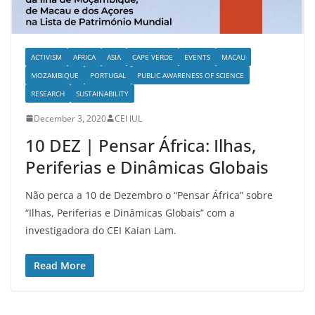
ACTIVISM
AFRICA
ASIA
CAPE VERDE
EVENTS
MACAU
MOZAMBIQUE
PORTUGAL
PUBLIC AWARENESS OF SCIENCE
RESEARCH
SUSTAINABILITY
December 3, 2020
CEI IUL
10 DEZ | Pensar África: Ilhas,
Periferias e Dinâmicas Globais
Não perca a 10 de Dezembro o “Pensar África” sobre
“Ilhas, Periferias e Dinâmicas Globais” com a
investigadora do CEI Kaian Lam.
Read More