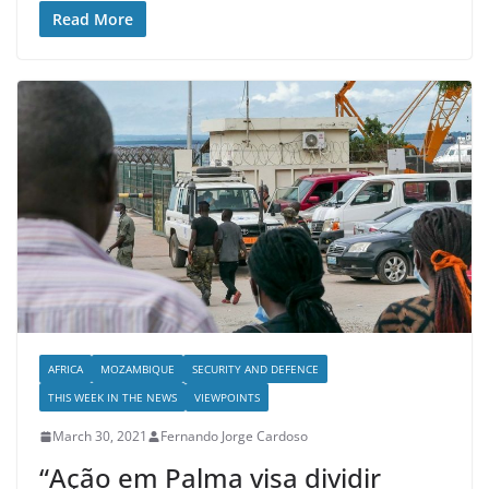
Read More
AFRICA
MOZAMBIQUE
SECURITY AND DEFENCE
THIS WEEK IN THE NEWS
VIEWPOINTS
March 30, 2021
Fernando Jorge Cardoso
“Ação em Palma visa dividir