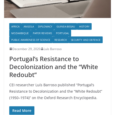
AFRICA
ANGOLA
DIPLOMACY
GUINEA-BISSAU
HISTORY
MOZAMBIQUE
PAPER REVIEWS
PORTUGAL
PUBLIC AWARENESS OF SCIENCE
RESEARCH
SECURITY AND DEFENCE
December 29, 2020
Luís Barroso
Portugal’s Resistance to
Decolonization and the “White
Redoubt”
CEI researcher Luís Barroso published “Portugal’s
Resistance to Decolonization and the “White Redoubt”
(1950–1974)” on the Oxford Research Encyclopedia.
Read More