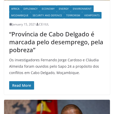
AFRICA
DIPLOMACY
ECONOMY
ENERGY
ENVIRONMENT
MOZAMBIQUE
SECURITY AND DEFENCE
TERRORISM
VIEWPOINTS
January 15, 2021
CEI IUL
“Província de Cabo Delgado é
marcada pelo desemprego, pela
pobreza”
Os investigadores Fernando Jorge Cardoso e Cláudia
Almeida foram ouvidos pelo Sapo 24 a propósito dos
conflitos em Cabo Delgado, Moçambique.
Read More