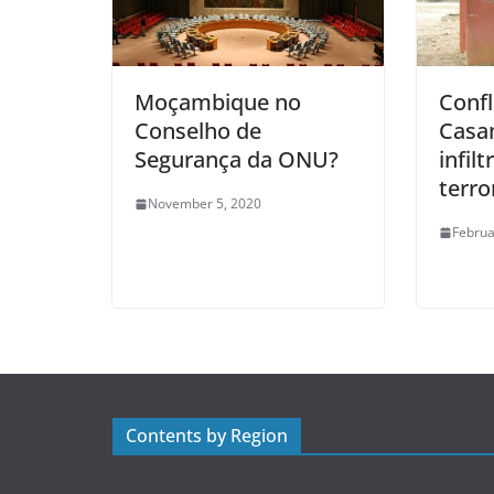
Moçambique no
Confl
Conselho de
Casa
Segurança da ONU?
infil
terro
November 5, 2020
Februa
Contents by Region