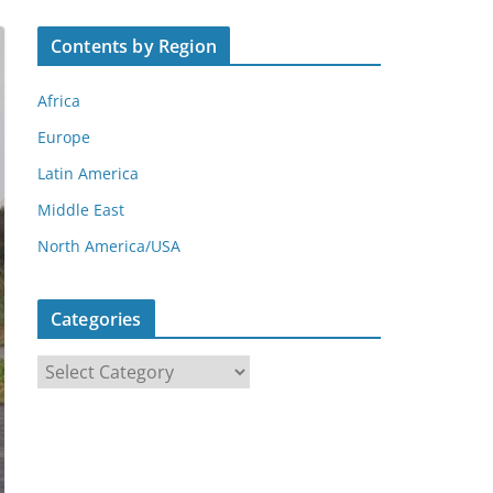
Contents by Region
Africa
Europe
Latin America
Middle East
North America/USA
Categories
C
a
t
e
g