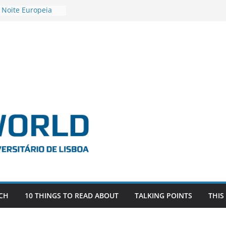
 Noite Europeia
s’22
vestigadora Roxana
Gas as the
n the EU, Russia
OR POSTDOCTORAL
CIATED WITH ERC
‘AFDEVLIVES’
o BITEFIX – against
ts
vestigador
i na SAGE
CH
10 THINGS TO READ ABOUT
TALKING POINTS
THIS