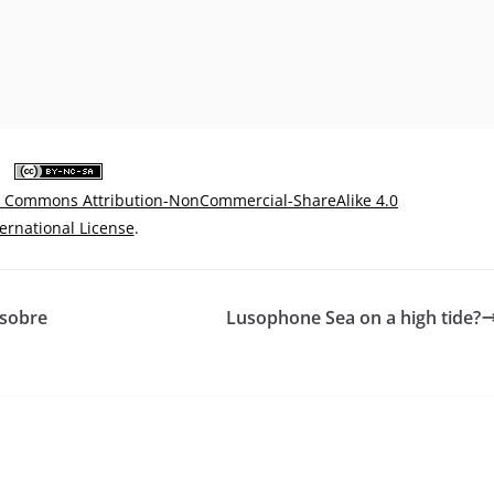
e Commons Attribution-NonCommercial-ShareAlike 4.0
ternational License
.
 sobre
Lusophone Sea on a high tide?