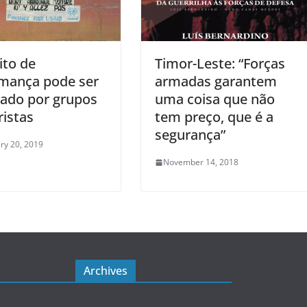
ito de
Timor-Leste: “Forças
mança pode ser
armadas garantem
trado por grupos
uma coisa que não
ristas
tem preço, que é a
segurança”
ry 20, 2019
November 14, 2018
Archives