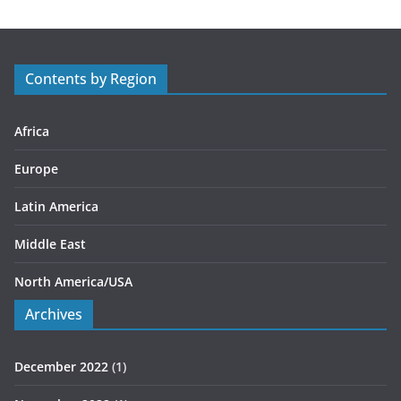
g
o
r
Contents by Region
i
e
s
Africa
Europe
Latin America
Middle East
North America/USA
Archives
December 2022
(1)