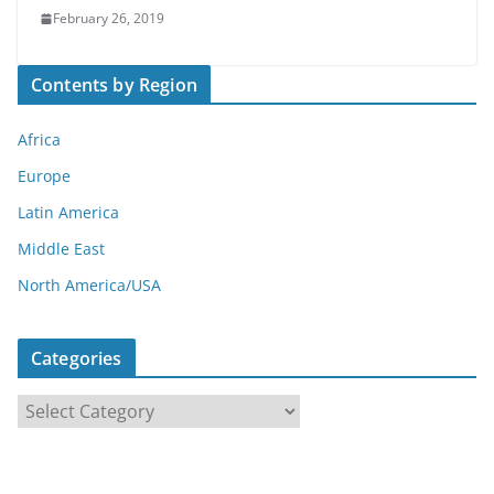
February 26, 2019
Contents by Region
Africa
Europe
Latin America
Middle East
North America/USA
Categories
C
a
t
e