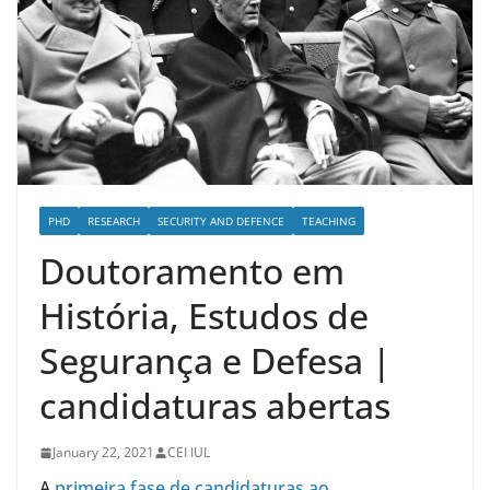
PHD
RESEARCH
SECURITY AND DEFENCE
TEACHING
Doutoramento em
História, Estudos de
Segurança e Defesa |
candidaturas abertas
January 22, 2021
CEI IUL
A
primeira fase de candidaturas ao