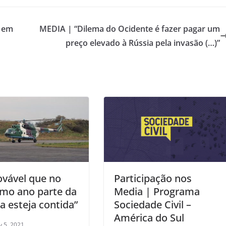
o em
MEDIA | “Dilema do Ocidente é fazer pagar um
preço elevado à Rússia pela invasão (…)”
ovável que no
Participação nos
imo ano parte da
Media | Programa
a esteja contida”
Sociedade Civil –
América do Sul
y 5, 2021