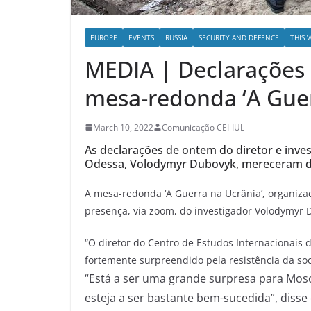
EUROPE
EVENTS
RUSSIA
SECURITY AND DEFENCE
THIS 
MEDIA | Declarações
mesa-redonda ‘A Guer
March 10, 2022
Comunicação CEI-IUL
As declarações de ontem do diretor e inve
Odessa, Volodymyr Dubovyk, mereceram d
A mesa-redonda ‘A Guerra na Ucrânia’, organiza
presença, via zoom, do investigador Volodymyr 
“O diretor do Centro de Estudos Internacionais
fortemente surpreendido pela resistência da soc
“Está a ser uma grande surpresa para Mosc
esteja a ser bastante bem-sucedida”, disse