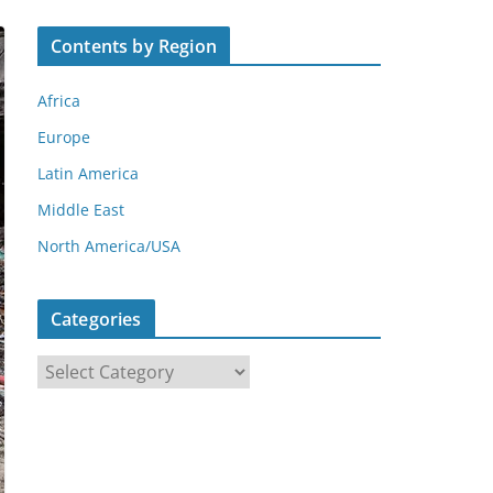
Contents by Region
Africa
Europe
Latin America
Middle East
North America/USA
Categories
C
a
t
e
g