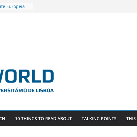
ite Europeia
2
igadora Roxana
as the
e EU, Russia
 POSTDOCTORAL
ATED WITH ERC
DEVLIVES’
ITEFIX – against
tigador
a SAGE
CH
10 THINGS TO READ ABOUT
TALKING POINTS
THIS