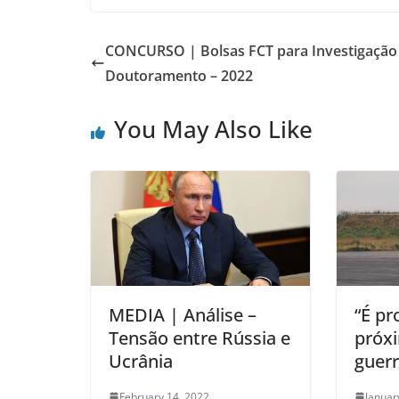
CONCURSO | Bolsas FCT para Investigaçã
Doutoramento – 2022
You May Also Like
MEDIA | Análise –
“É pr
Tensão entre Rússia e
próx
Ucrânia
guerr
February 14, 2022
Januar