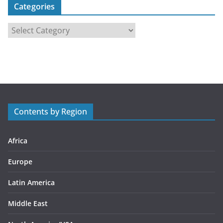
Categories
C
a
t
e
g
o
r
Contents by Region
i
e
s
Africa
Europe
Latin America
Middle East