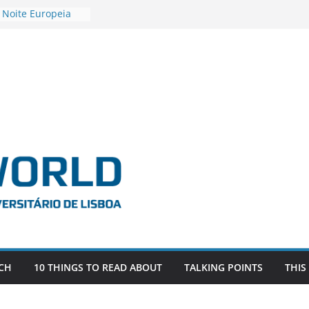
 Noite Europeia
s’22
vestigadora Roxana
Gas as the
n the EU, Russia
OR POSTDOCTORAL
CIATED WITH ERC
‘AFDEVLIVES’
o BITEFIX – against
ts
vestigador
i na SAGE
CH
10 THINGS TO READ ABOUT
TALKING POINTS
THIS