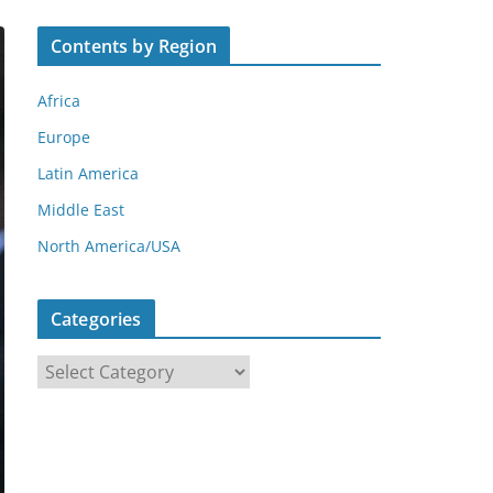
Contents by Region
Africa
Europe
Latin America
Middle East
North America/USA
Categories
C
a
t
e
g