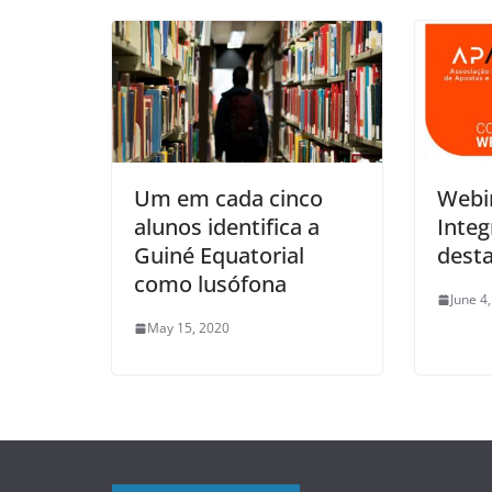
Um em cada cinco
Webi
alunos identifica a
Integ
Guiné Equatorial
dest
como lusófona
June 4
May 15, 2020