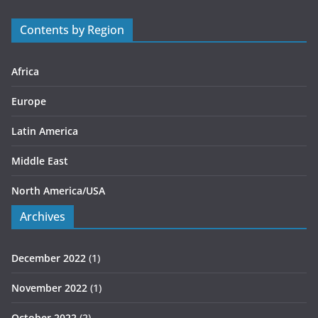
o
r
Contents by Region
i
e
s
Africa
Europe
Latin America
Middle East
North America/USA
Archives
December 2022
(1)
November 2022
(1)
October 2022
(2)