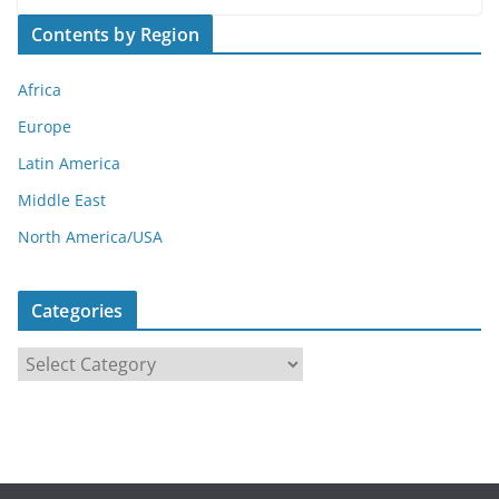
Contents by Region
Africa
Europe
Latin America
Middle East
North America/USA
Categories
C
a
t
e
g