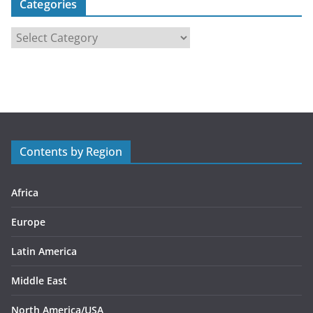
Categories
C
a
t
e
g
o
r
Contents by Region
i
e
s
Africa
Europe
Latin America
Middle East
North America/USA