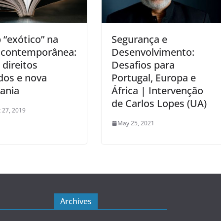
 “exótico” na
Segurança e
a contemporânea:
Desenvolvimento:
 direitos
Desafios para
dos e nova
Portugal, Europa e
ania
África | Intervenção
de Carlos Lopes (UA)
 27, 2019
May 25, 2021
Archives