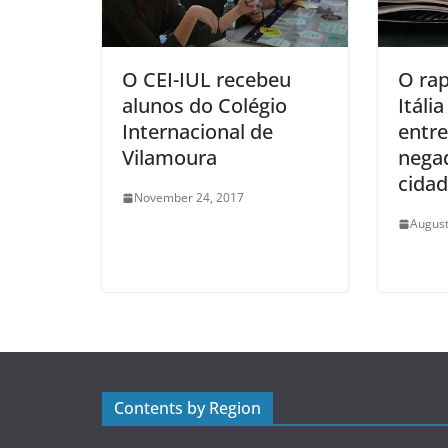
O CEI-IUL recebeu
O rap
alunos do Colégio
Itáli
Internacional de
entre
Vilamoura
nega
cidad
November 24, 2017
August
Contents by Region