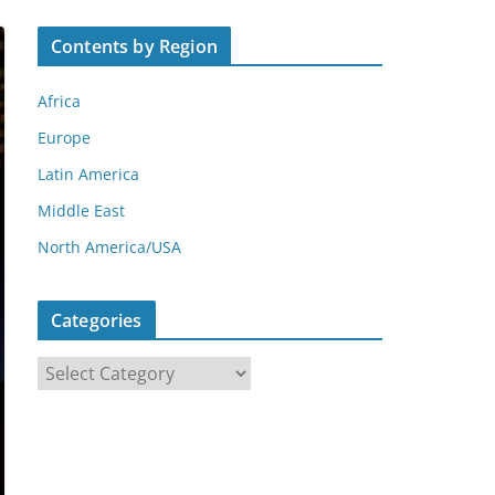
Contents by Region
Africa
Europe
Latin America
Middle East
North America/USA
Categories
C
a
t
e
g