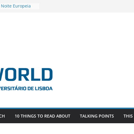
 Noite Europeia
s’22
vestigadora Roxana
Gas as the
n the EU, Russia
OR POSTDOCTORAL
CIATED WITH ERC
‘AFDEVLIVES’
o BITEFIX – against
ts
vestigador
i na SAGE
CH
10 THINGS TO READ ABOUT
TALKING POINTS
THIS