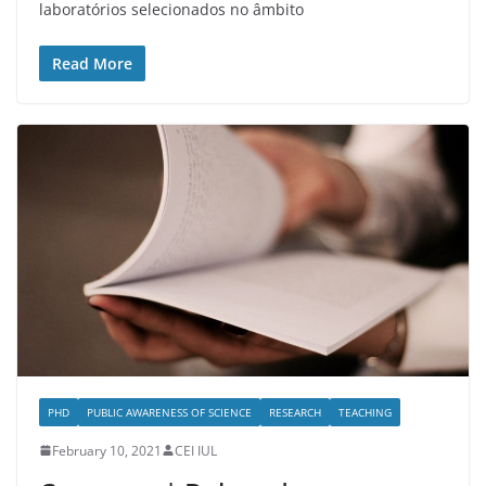
laboratórios selecionados no âmbito
Read More
PHD
PUBLIC AWARENESS OF SCIENCE
RESEARCH
TEACHING
February 10, 2021
CEI IUL