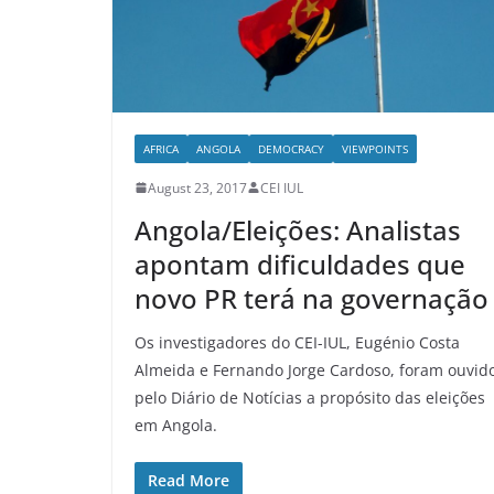
AFRICA
ANGOLA
DEMOCRACY
VIEWPOINTS
August 23, 2017
CEI IUL
Angola/Eleições: Analistas
apontam dificuldades que
novo PR terá na governação
Os investigadores do CEI-IUL, Eugénio Costa
Almeida e Fernando Jorge Cardoso, foram ouvid
pelo Diário de Notícias a propósito das eleições
em Angola.
Read More