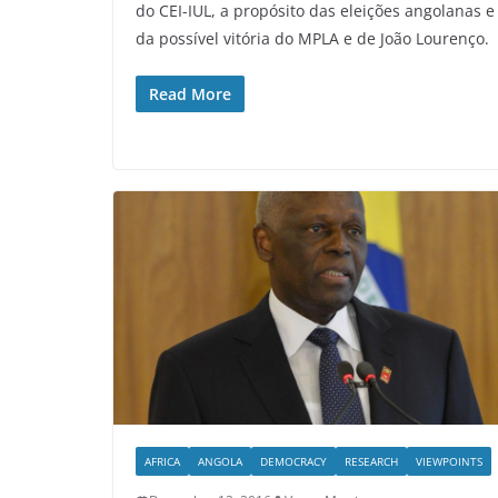
do CEI-IUL, a propósito das eleições angolanas e
da possível vitória do MPLA e de João Lourenço.
Read More
AFRICA
ANGOLA
DEMOCRACY
RESEARCH
VIEWPOINTS