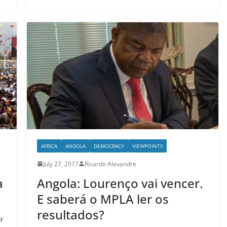
AFRICA
ANGOLA
DEMOCRACY
VIEWPOINTS
July 27, 2017
Ricardo Alexandre
a
Angola: Lourenço vai vencer.
E saberá o MPLA ler os
resultados?
or