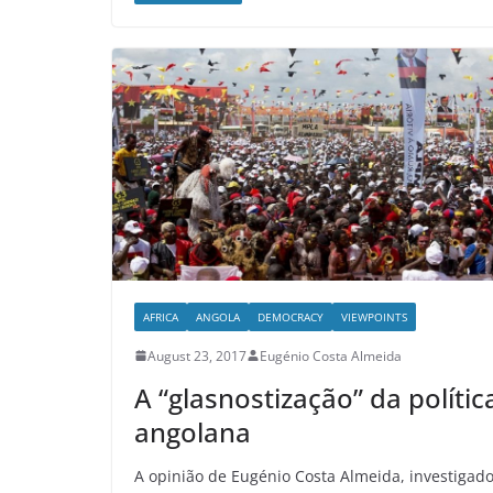
AFRICA
ANGOLA
DEMOCRACY
VIEWPOINTS
August 23, 2017
Eugénio Costa Almeida
A “glasnostização” da polític
angolana
A opinião de Eugénio Costa Almeida, investigad