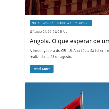
AFRICA
ANGOLA
DEMOCRACY
VIEWPOINTS
August 24, 2017
CEI IUL
Angola. O que esperar de u
A investigadora do CEI-IUL Ana Lúcia Sá foi entr
realizadas a 23 de agosto.
Read More