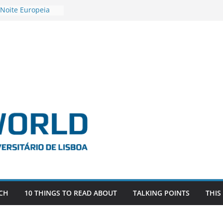
 Noite Europeia
s’22
estigadora Roxana
as as the
 the EU, Russia
OR POSTDOCTORAL
CIATED WITH ERC
‘AFDEVLIVES’
 BITEFIX – against
ts
vestigador
 na SAGE
CH
10 THINGS TO READ ABOUT
TALKING POINTS
THIS