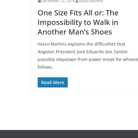
December 12, 2016
Vasco Martins
One Size Fits All or: The
Impossibility to Walk in
Another Man’s Shoes
Vasco Martins explains the difficulties that
Angolan President José Eduardo dos Santos’
possible stepdown from power entail for whoev
follows.
Read More