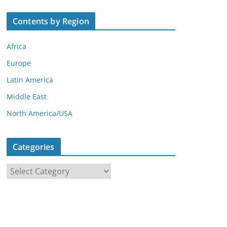
Contents by Region
Africa
Europe
Latin America
Middle East
North America/USA
Categories
C
a
t
e
g