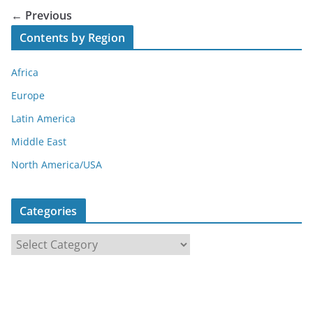
← Previous
Contents by Region
Africa
Europe
Latin America
Middle East
North America/USA
Categories
C
a
t
e
g