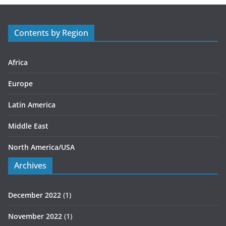
o
r
Contents by Region
i
e
s
Africa
Europe
Latin America
Middle East
North America/USA
Archives
December 2022
(1)
November 2022
(1)