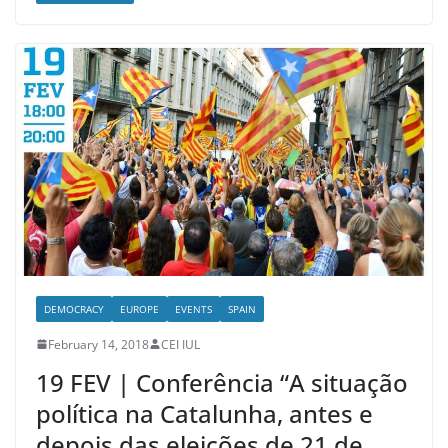
DEMOCRACY
EUROPE
EVENTS
SPAIN
February 14, 2018
CEI IUL
19 FEV | Conferência “A situação
política na Catalunha, antes e
depois das eleições de 21 de