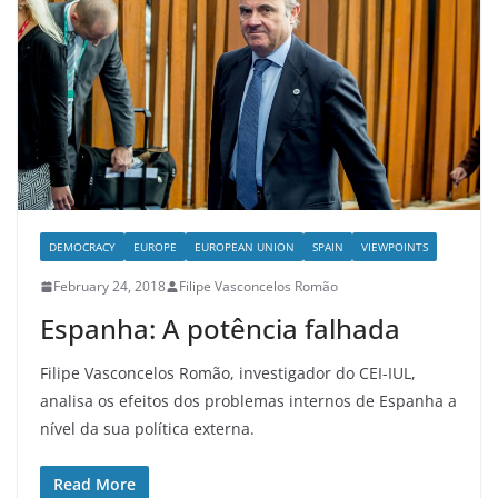
DEMOCRACY
EUROPE
EUROPEAN UNION
SPAIN
VIEWPOINTS
February 24, 2018
Filipe Vasconcelos Romão
Espanha: A potência falhada
Filipe Vasconcelos Romão, investigador do CEI-IUL,
analisa os efeitos dos problemas internos de Espanha a
nível da sua política externa.
Read More