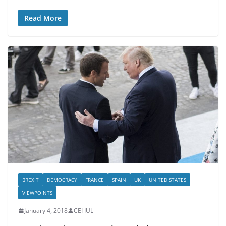
Read More
BREXIT
DEMOCRACY
FRANCE
SPAIN
UK
UNITED STATES
VIEWPOINTS
January 4, 2018
CEI IUL