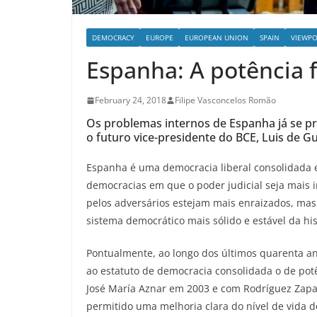
DEMOCRACY
EUROPE
EUROPEAN UNION
SPAIN
VIEWPO
Espanha: A potência 
February 24, 2018
Filipe Vasconcelos Romão
Os problemas internos de Espanha já se pr
o futuro vice-presidente do BCE, Luis de Gu
Espanha é uma democracia liberal consolidada e
democracias em que o poder judicial seja mais 
pelos adversários estejam mais enraizados, ma
sistema democrático mais sólido e estável da his
Pontualmente, ao longo dos últimos quarenta an
ao estatuto de democracia consolidada o de pot
José María Aznar em 2003 e com Rodríguez Zapa
permitido uma melhoria clara do nível de vida 