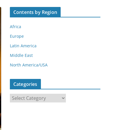
Contents by Region
Africa
Europe
Latin America
Middle East
North America/USA
Categories
C
a
t
e
g