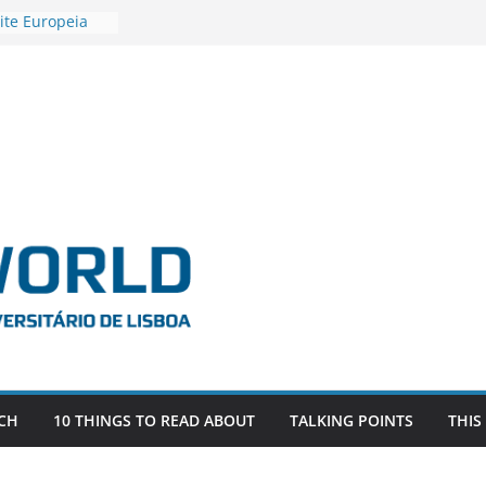
ite Europeia
2
igadora Roxana
as the
e EU, Russia
 POSTDOCTORAL
ATED WITH ERC
DEVLIVES’
ITEFIX – against
tigador
a SAGE
CH
10 THINGS TO READ ABOUT
TALKING POINTS
THIS