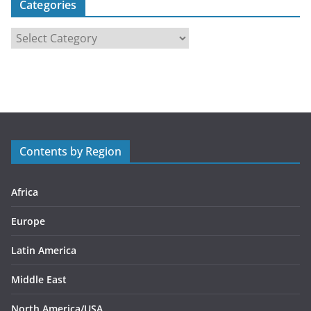
Categories
C
a
t
e
g
o
r
Contents by Region
i
e
s
Africa
Europe
Latin America
Middle East
North America/USA