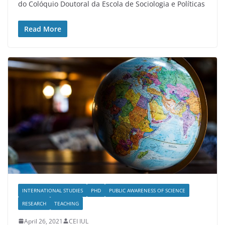
do Colóquio Doutoral da Escola de Sociologia e Políticas
Read More
INTERNATIONAL STUDIES
PHD
PUBLIC AWARENESS OF SCIENCE
RESEARCH
TEACHING
April 26, 2021
CEI IUL