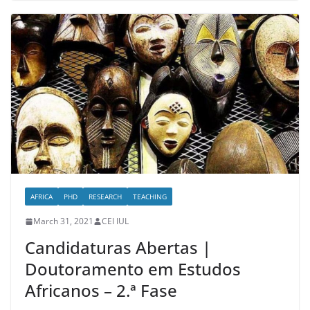
AFRICA
PHD
RESEARCH
TEACHING
March 31, 2021
CEI IUL
Candidaturas Abertas |
Doutoramento em Estudos
Africanos – 2.ª Fase