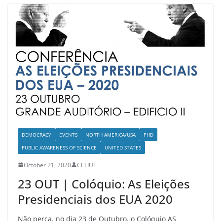
DEMOCRACY
EVENTS
NORTH AMERICA/USA
PHD
PUBLIC AWARENESS OF SCIENCE
UNITED STATES
October 21, 2020
CEI IUL
23 OUT | Colóquio: As Eleições
Presidenciais dos EUA 2020
Não perca, no dia 23 de Outubro, o Colóquio AS