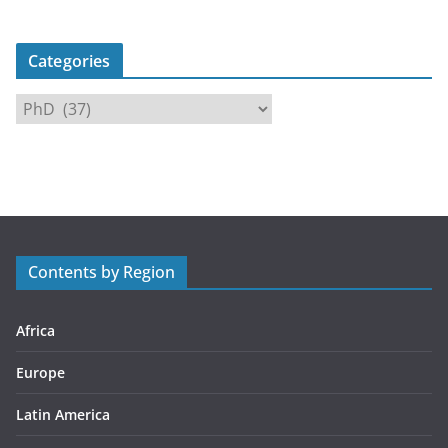
Categories
C
a
t
e
g
o
r
Contents by Region
i
e
s
Africa
Europe
Latin America