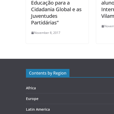
Educação para a
aluno
Cidadania Global e as
Inter
Juventudes
Vila
Partidárias”
Novem
November 8, 2017
Contents by Region
Africa
Europe
Latin America