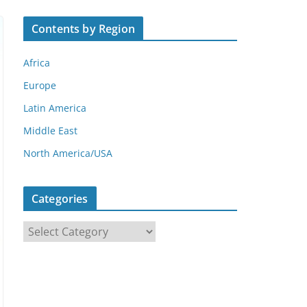
Contents by Region
Africa
Europe
Latin America
Middle East
North America/USA
Categories
C
a
t
e
g