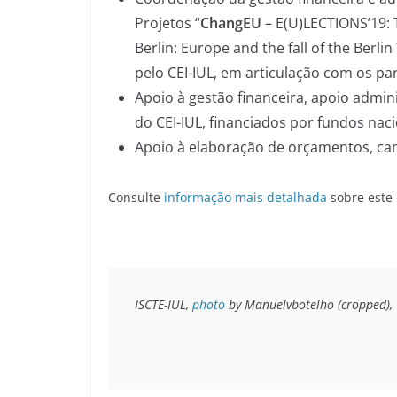
Projetos “
ChangEU
– E(U)LECTIONS’19: 
Berlin: Europe and the fall of the Berli
pelo CEI-IUL, em articulação com os pa
Apoio à gestão financeira, apoio admini
do CEI-IUL, financiados por fundos naci
Apoio à elaboração de orçamentos, cand
Consulte
informação mais detalhada
sobre este 
ISCTE-IUL, 
photo
 by Manuelvbotelho (cropped), 