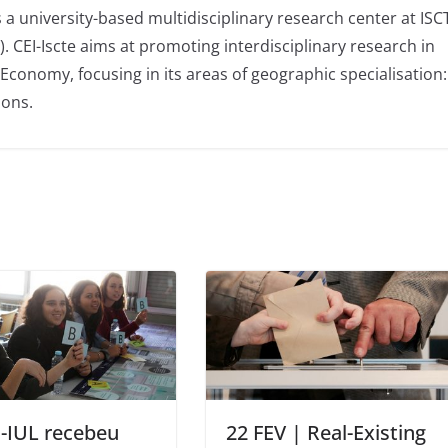
is a university-based multidisciplinary research center at ISC
L). CEI-Iscte aims at promoting interdisciplinary research in
 Economy, focusing in its areas of geographic specialisation:
ions.
-IUL recebeu
22 FEV | Real-Existing