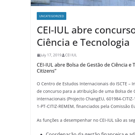
UNCATEGORIZED
CEI-IUL abre concurs
Ciência e Tecnologia
July 17, 2019
CEI IUL
CEI-IUL abre Bolsa de Gestão de Ciência e 
Citizens”
O Centro de Estudos Internacionais do ISCTE – Ins
de concurso para a atribuição de uma Bolsa de 
internacionais (Projecto ChangEU, 601984-CITIZ-
1-PT-CITIZ-REMEM, financiados pela Comissão Eu
As funções a desempenhar no CEI-IUL são as seg
Coordenação da gestão financeira e adm