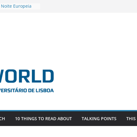
 Noite Europeia
s’22
vestigadora Roxana
Gas as the
n the EU, Russia
OR POSTDOCTORAL
CIATED WITH ERC
‘AFDEVLIVES’
o BITEFIX – against
ts
vestigador
i na SAGE
CH
10 THINGS TO READ ABOUT
TALKING POINTS
THIS