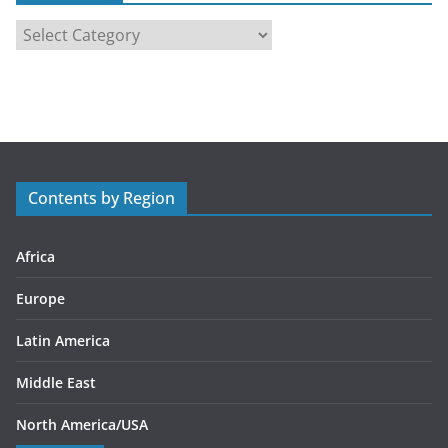
C
a
t
e
g
o
r
Contents by Region
i
e
s
Africa
Europe
Latin America
Middle East
North America/USA