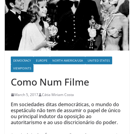
DEMOCRACY
EUROPE
NORTH AMERICA/USA
UNITED STATES
VIEWPOINTS
Como Num Filme
March 5, 2017
Cátia Miriam Costa
Em sociedades ditas democráticas, o mundo do
espetáculo não tem de assumir o papel de único
ou principal indutor da oposição ao
autoritarismo e ao uso discricionário do poder.