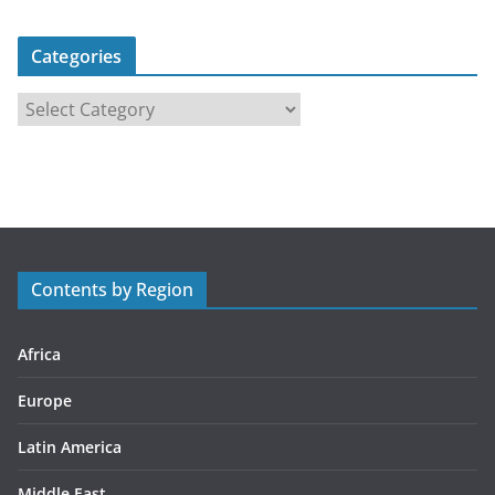
Categories
C
a
t
e
g
o
r
Contents by Region
i
e
s
Africa
Europe
Latin America
Middle East