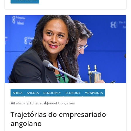
AFRICA
ANGOLA
DEMOCRACY
ECONOMY
VIEWPOINTS
February 10, 2020
Jonuel Gonçalves
Trajetórias do empresariado
angolano