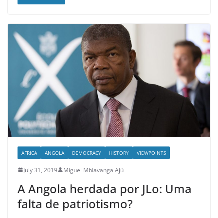
AFRICA
ANGOLA
DEMOCRACY
HISTORY
VIEWPOINTS
July 31, 2019
Miguel Mbiavanga Ajú
A Angola herdada por JLo: Uma
falta de patriotismo?