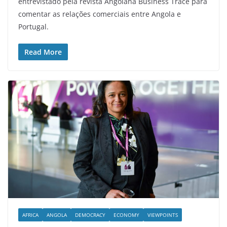
entrevistado pela revista Angolana Business Trace para
comentar as relações comerciais entre Angola e
Portugal.
Read More
AFRICA
ANGOLA
DEMOCRACY
ECONOMY
VIEWPOINTS