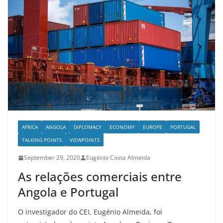
AFRICA
ANGOLA
DIPLOMACY
ECONOMY
EUROPE
PORTUGAL
TALKING POINTS
VIEWPOINTS
September 29, 2020
Eugénio Costa Almeida
As relações comerciais entre
Angola e Portugal
O investigador do CEI, Eugénio Almeida, foi