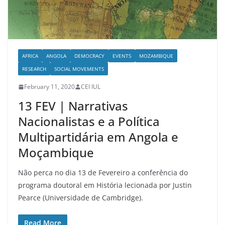
AFRICA
ANGOLA
DEMOCRACY
EVENTS
MOZAMBIQUE
RESEARCH
SOCIAL MOVEMENTS
February 11, 2020
CEI IUL
13 FEV | Narrativas
Nacionalistas e a Política
Multipartidária em Angola e
Moçambique
Não perca no dia 13 de Fevereiro a conferência do
programa doutoral em História lecionada por Justin
Pearce (Universidade de Cambridge).
Read More