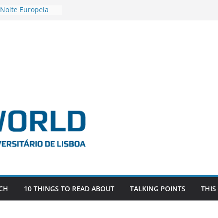
 Noite Europeia
s’22
estigadora Roxana
as as the
 the EU, Russia
OR POSTDOCTORAL
CIATED WITH ERC
‘AFDEVLIVES’
 BITEFIX – against
ts
vestigador
 na SAGE
CH
10 THINGS TO READ ABOUT
TALKING POINTS
THIS