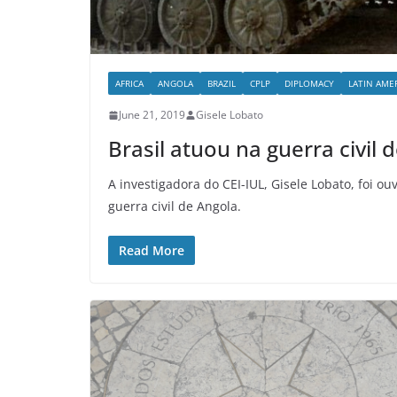
AFRICA
ANGOLA
BRAZIL
CPLP
DIPLOMACY
LATIN AME
June 21, 2019
Gisele Lobato
Brasil atuou na guerra civil 
A investigadora do CEI-IUL, Gisele Lobato, foi o
guerra civil de Angola.
Read More