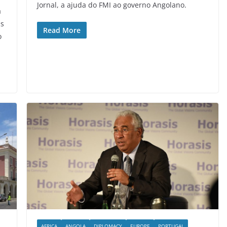
Jornal, a ajuda do FMI ao governo Angolano.
a
as
Read More
o
AFRICA
ANGOLA
DIPLOMACY
EUROPE
PORTUGAL