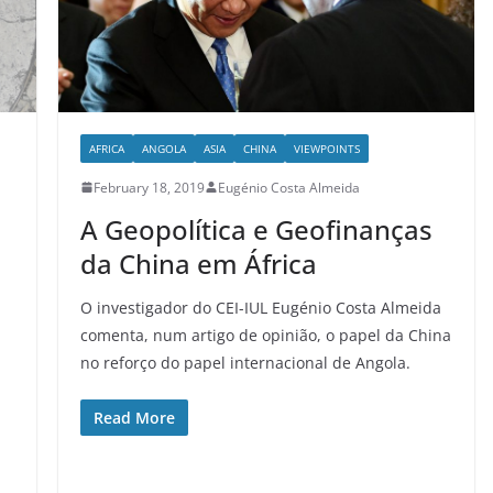
AFRICA
ANGOLA
ASIA
CHINA
VIEWPOINTS
February 18, 2019
Eugénio Costa Almeida
A Geopolítica e Geofinanças
da China em África
O investigador do CEI-IUL Eugénio Costa Almeida
comenta, num artigo de opinião, o papel da China
no reforço do papel internacional de Angola.
Read More