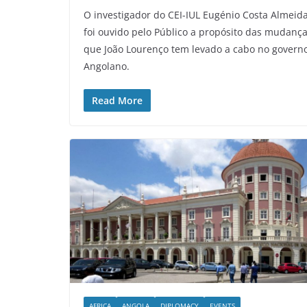
O investigador do CEI-IUL Eugénio Costa Almeid
foi ouvido pelo Público a propósito das mudanç
que João Lourenço tem levado a cabo no govern
Angolano.
Read More
AFRICA
ANGOLA
DIPLOMACY
EVENTS