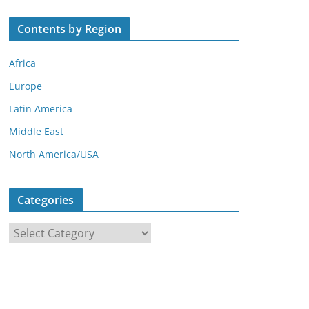
Contents by Region
Africa
Europe
Latin America
Middle East
North America/USA
Categories
C
a
t
e
g