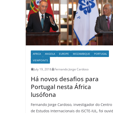
AFRICA
ANGOLA
EUROPE
MOZAMBIQUE
PORTUGAL
VIEWPOINTS
July 19, 2018
Fernando Jorge Cardoso
Há novos desafios para
Portugal nesta África
lusófona
Fernando Jorge Cardoso, investigador do Centro
de Estudos Internacionais do ISCTE-IUL, foi ouvi