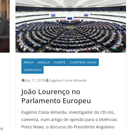
AFRICA
ANGOLA
EUROPE
EUROPEAN UNION
VIEWPOINTS
July 17, 2018
Eugénio Costa Almeida
João Lourenço no
Parlamento Europeu
Eugénio Costa Almeida, investigador do CEI-IUL,
comenta, num artigo de opinião para o Vivências
Press News, o discurso do Presidente Angolano
do