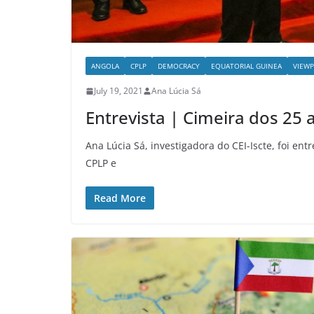
ANGOLA
CPLP
DEMOCRACY
EQUATORIAL GUINEA
VIEWP
July 19, 2021
Ana Lúcia Sá
Entrevista | Cimeira dos 25 
Ana Lúcia Sá, investigadora do CEI-Iscte, foi en
CPLP e
Read More