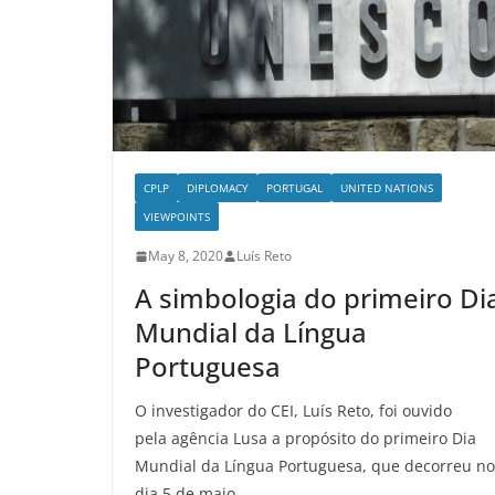
CPLP
DIPLOMACY
PORTUGAL
UNITED NATIONS
VIEWPOINTS
May 8, 2020
Luís Reto
A simbologia do primeiro Di
Mundial da Língua
Portuguesa
O investigador do CEI, Luís Reto, foi ouvido
pela agência Lusa a propósito do primeiro Dia
Mundial da Língua Portuguesa, que decorreu no
dia 5 de maio.