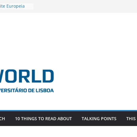
ite Europeia
2
igadora Roxana
as the
e EU, Russia
 POSTDOCTORAL
ATED WITH ERC
DEVLIVES’
ITEFIX – against
tigador
a SAGE
CH
10 THINGS TO READ ABOUT
TALKING POINTS
THIS