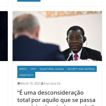
AFRICA
CPLP
EQUATORIAL GUINEA
SECURITY AND DEFENCE
VIEWPOINTS
March 10, 2021
Ana Lúcia Sá
“É uma desconsideração
total por aquilo que se passa