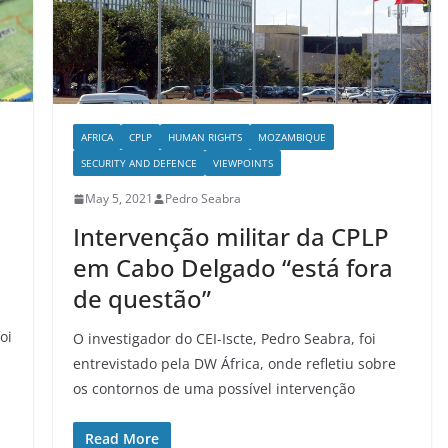
AFRICA
CPLP
HUMAN RIGHTS
MOZAMBIQUE
SECURITY AND DEFENCE
VIEWPOINTS
May 5, 2021
Pedro Seabra
Intervenção militar da CPLP
em Cabo Delgado “está fora
de questão”
oi
O investigador do CEI-Iscte, Pedro Seabra, foi
entrevistado pela DW África, onde refletiu sobre
os contornos de uma possível intervenção
Read More