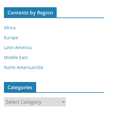
Contents by Region
Africa
Europe
Latin America
Middle East
North America/USA
Categories
C
a
t
e
g