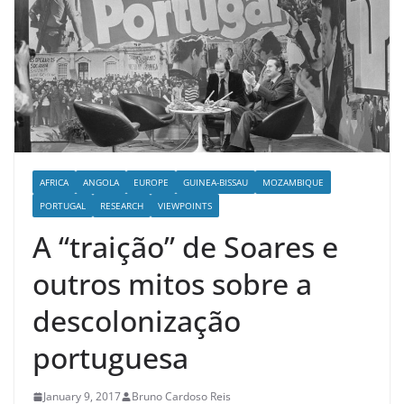
AFRICA
ANGOLA
EUROPE
GUINEA-BISSAU
MOZAMBIQUE
PORTUGAL
RESEARCH
VIEWPOINTS
A “traição” de Soares e
outros mitos sobre a
descolonização
portuguesa
January 9, 2017
Bruno Cardoso Reis