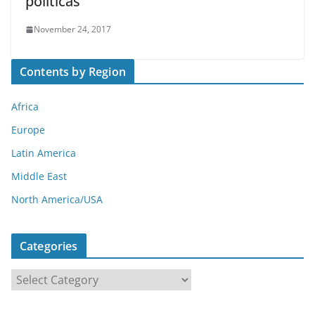
políticas”
November 24, 2017
Contents by Region
Africa
Europe
Latin America
Middle East
North America/USA
Categories
C
a
t