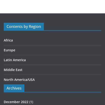
e
g
o
r
Contents by Region
i
e
s
Africa
Europe
Latin America
Middle East
North America/USA
Archives
December 2022
(1)