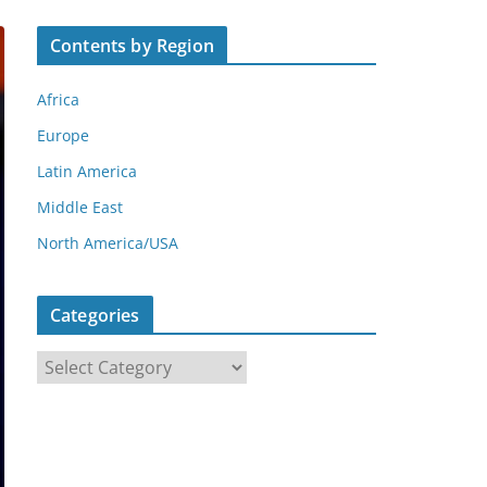
Contents by Region
Africa
Europe
Latin America
Middle East
North America/USA
Categories
C
a
t
e
g