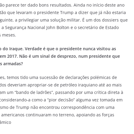
não parece ter dado bons resultados. Ainda no início deste ano
tão que levaram o presidente Trump a dizer que já não estaria
uinte, a privilegiar uma solução militar. É um dos dossiers que
 a Segurança Nacional John Bolton e o secretário de Estado
s meses.
 do Iraque. Verdade é que o presidente nunca visitou as
 em 2017. Não é um sinal de desprezo, num presidente que
as armadas?
iões, temos tido uma sucessão de declarações polémicas de
os deveriam apropriar-se de petróleo iraquiano até ao mais
ram um “bando de ladrões”, passando por uma crítica direta à
 considerando-a como a “pior decisão” alguma vez tomada em
cismo de Trump não encontrou correspondência com uma
es americanos continuaram no terreno, apoiando as forças
lâmico