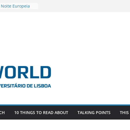
 Noite Europeia
s’22
vestigadora Roxana
Gas as the
n the EU, Russia
OR POSTDOCTORAL
CIATED WITH ERC
‘AFDEVLIVES’
o BITEFIX – against
ts
vestigador
i na SAGE
CH
10 THINGS TO READ ABOUT
TALKING POINTS
THIS