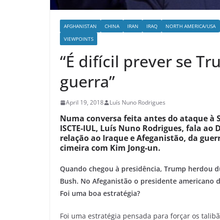
AFGHANISTAN
CHINA
IRAN
IRAQ
NORTH AMERICA/USA
VIEWPOINTS
“É difícil prever se T
guerra”
April 19, 2018
Luís Nuno Rodrigues
Numa conversa feita antes do ataque à Sí
ISCTE-IUL, Luís Nuno Rodrigues, fala ao
relação ao Iraque e Afeganistão, da guer
cimeira com Kim Jong-un.
Quando chegou à presidência, Trump herdou du
Bush. No Afeganistão o presidente americano d
Foi uma boa estratégia?
Foi uma estratégia pensada para forçar os tali