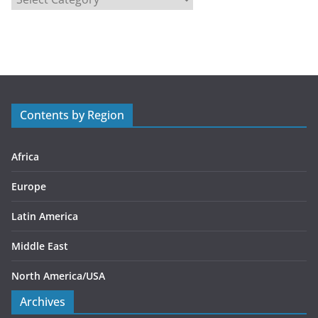
a
t
e
g
o
r
Contents by Region
i
e
s
Africa
Europe
Latin America
Middle East
North America/USA
Archives