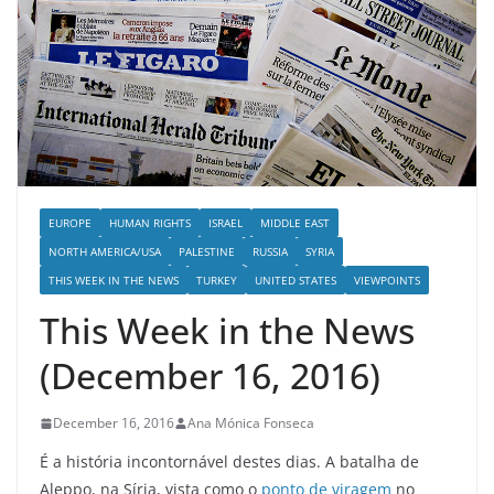
EUROPE
HUMAN RIGHTS
ISRAEL
MIDDLE EAST
NORTH AMERICA/USA
PALESTINE
RUSSIA
SYRIA
THIS WEEK IN THE NEWS
TURKEY
UNITED STATES
VIEWPOINTS
This Week in the News
(December 16, 2016)
December 16, 2016
Ana Mónica Fonseca
É a história incontornável destes dias. A batalha de
Aleppo, na Síria, vista como o
ponto de viragem
no